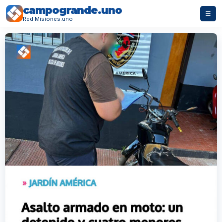
campogrande.uno
☰
Red Misiones.uno