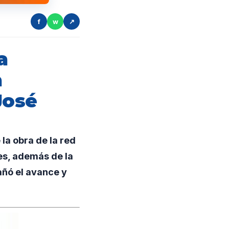
f
w
↗
a
a
José
la obra de la red
ues, además de la
añó el avance y