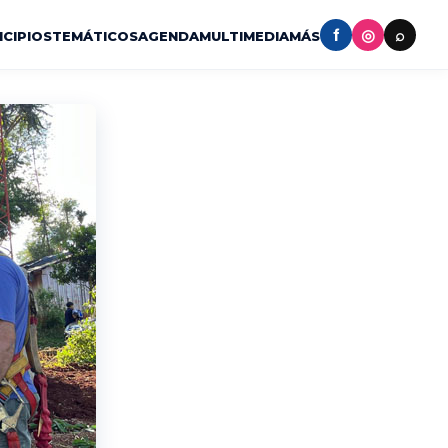
f
◎
⌕
ICIPIOS
TEMÁTICOS
AGENDA
MULTIMEDIA
MÁS