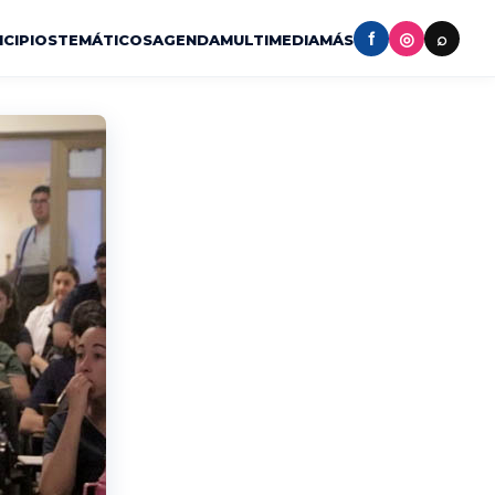
f
◎
⌕
ICIPIOS
TEMÁTICOS
AGENDA
MULTIMEDIA
MÁS