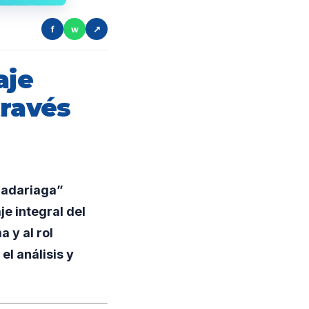
f
w
↗
aje
través
Madariaga”
e integral del
 y al rol
el análisis y