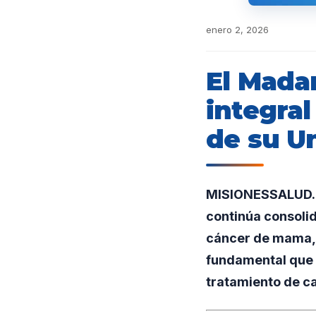
enero 2, 2026
El Madar
integra
de su U
MISIONESSALUD.U
continúa consolid
cáncer de mama, g
fundamental que c
tratamiento de c