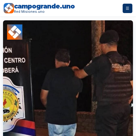
campogrande.uno
☰
Red Misiones.uno