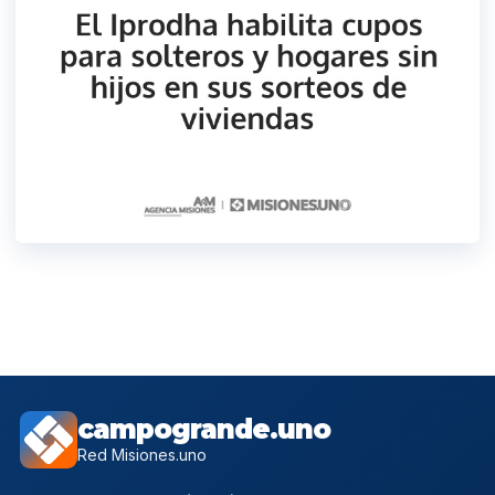
campogrande.uno
Red Misiones.uno