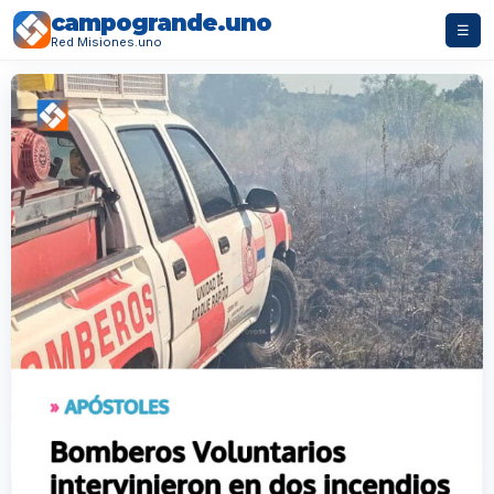
campogrande.uno
☰
Red Misiones.uno