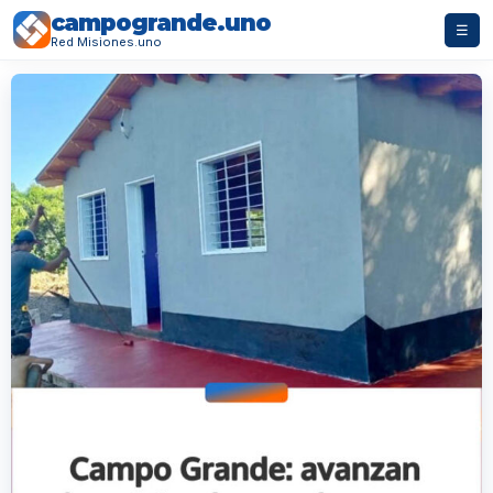
campogrande.uno
☰
Red Misiones.uno