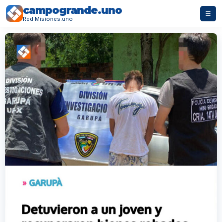
campogrande.uno
☰
Red Misiones.uno