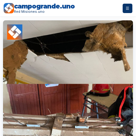
campogrande.uno
☰
Red Misiones.uno