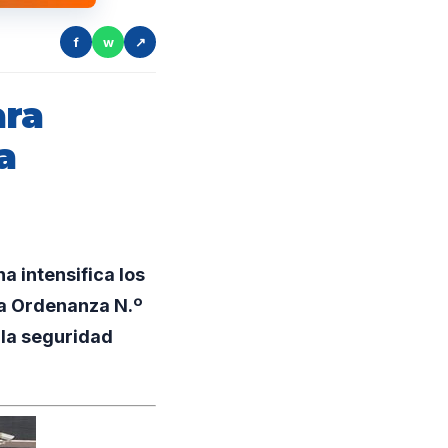
f
w
↗
ara
a
a intensifica los
la Ordenanza N.º
 la seguridad