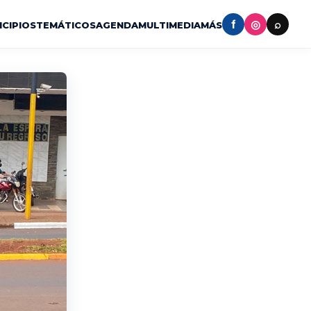
f
◎
⌕
ICIPIOS
TEMÁTICOS
AGENDA
MULTIMEDIA
MÁS