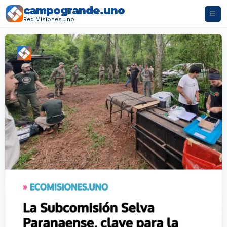
campogrande.uno
☰
Red Misiones.uno