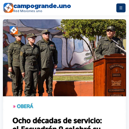
campogrande.uno
☰
Red Misiones.uno