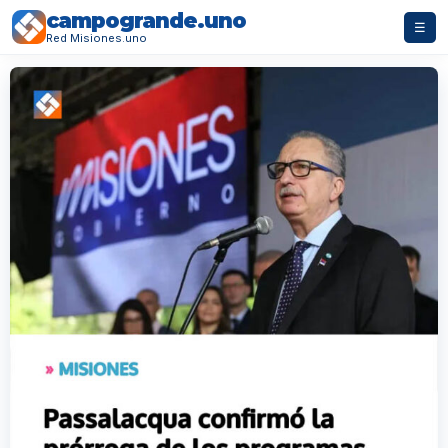
campogrande.uno
☰
Red Misiones.uno