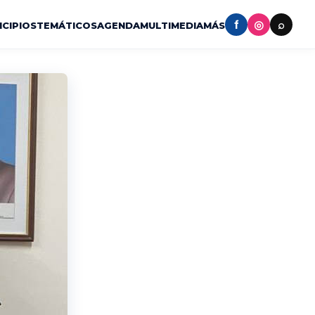
f
◎
⌕
ICIPIOS
TEMÁTICOS
AGENDA
MULTIMEDIA
MÁS