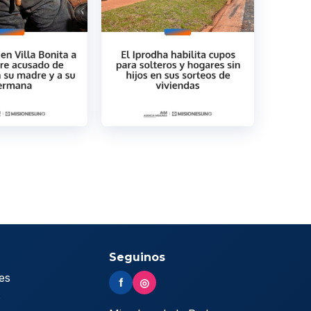
Seguinos
es
f
◎
s