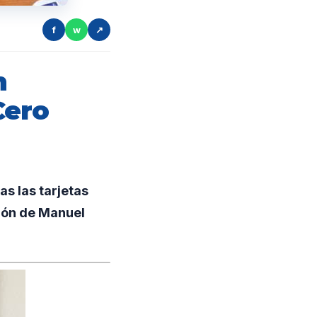
f
w
↗
n
Cero
s las tarjetas
ión de Manuel